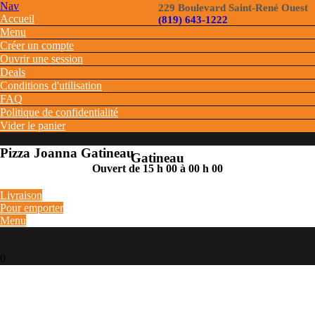
Nav
229 Boulevard Saint-René Ouest
Accueil
(819) 643-1222
Menu
Créer un compte
Ouvrir une session
Deals
Conditions d'utilisation
FAQ
Politique de confidentialité
Vider le panier
Pizza Joanna Gatineau
Gatineau
Ouvert de 15 h 00 à 00 h 00
Livraison
Pour emporter
Menu
0